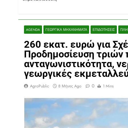
AGENDA
ΓΕΩΡΓΙΚΆ ΜΗΧΑΝΉΜΑΤΑ
ΕΠΙΔΟΤΉΣΕΙΣ
ΠΛΗ
260 εκατ. ευρώ για Σχ
Προδημοσίευση τριών 
ανταγωνιστικότητα, νε
γεωργικές εκμεταλλεύ
0
AgroPublic
8 Μήνες Ago
1 Mins