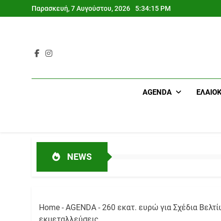
Skip
Παρασκευή, 7 Αυγούστου, 2026
5:34:16 PM
to
content
AGENDA
ΕΛΑΙΟ
NEWS
Home
-
AGENDA
-
260 εκατ. ευρώ για Σχέδια Βελτ
εκμεταλλεύσεις