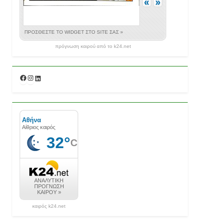
πρόγνωση καιρού από το k24.net
Facebook
Instagram
Linkedin
καιρός k24.net