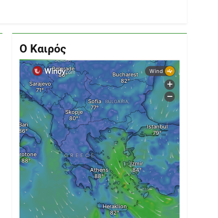
Ο Καιρός