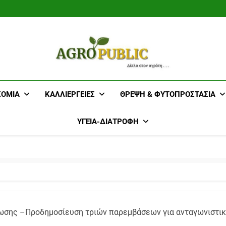
AgroPublic 
ΚΟΜΊΑ
ΚΑΛΛΙΈΡΓΕΙΕΣ
ΘΡΈΨΗ & ΦΥΤΟΠΡΟΣΤΑΣΊΑ
Γεωπονικές 
ΥΓΕΊΑ-ΔΙΑΤΡΟΦΉ
Κτηνοτροφί
Αμπε
ίωσης –Προδημοσίευση τριών παρεμβάσεων για ανταγωνιστικό