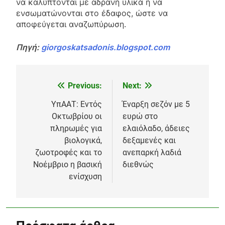
να καλύπτονται με αδρανή υλικά ή να
ενσωματώνονται στο έδαφος, ώστε να
αποφεύγεται αναζωπύρωση.
Πηγή:
giorgoskatsadonis.blogspot.com
Previous:
Next:
Πλοήγηση
άρθρων
ΥπΑΑΤ: Εντός
Έναρξη σεζόν με 5
Οκτωβρίου οι
ευρώ στο
πληρωμές για
ελαιόλαδο, άδειες
βιολογικά,
δεξαμενές και
ζωοτροφές και το
ανεπαρκή λαδιά
Νοέμβριο η βασική
διεθνώς
ενίσχυση