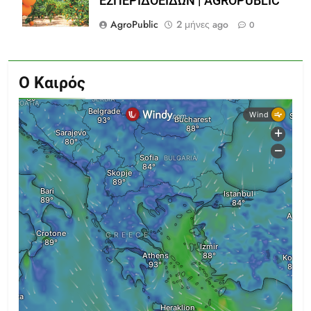
ΕΣΠΕΡΙΔΟΕΙΔΩΝ | AGROPUBLIC
AgroPublic
2 μήνες ago
0
Ο Καιρός