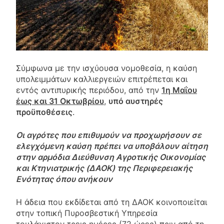
Σύμφωνα με την ισχύουσα νομοθεσία, η καύση
υπολειμμάτων καλλιεργειών επιτρέπεται και
εντός αντιπυρικής περιόδου, από την
1η Μαΐου
έως και 31 Οκτωβρίου
,
υπό αυστηρές
προϋποθέσεις
.
Οι αγρότες που επιθυμούν να προχωρήσουν σε
ελεγχόμενη καύση πρέπει να υποβάλουν αίτηση
στην αρμόδια Διεύθυνση Αγροτικής Οικονομίας
και Κτηνιατρικής (ΔΑΟΚ) της Περιφερειακής
Ενότητας όπου ανήκουν
Η άδεια που εκδίδεται από τη ΔΑΟΚ κοινοποιείται
στην τοπική Πυροσβεστική Υπηρεσία
τουλάχιστον τρεις ημέρες (72 ώρες) πριν από τη