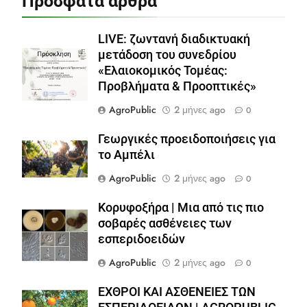
Πρόσφατα άρθρα
LIVE: ζωντανή διαδικτυακή
μετάδοση του συνεδρίου
«Ελαιοκομικός Τομέας:
Προβλήματα & Προοπτικές»
AgroPublic
2 μήνες ago
0
Γεωργικές προειδοποιήσεις για
το Αμπέλι
AgroPublic
2 μήνες ago
0
Κορυφοξήρα | Μια από τις πιο
σοβαρές ασθένειες των
εσπεριδοειδών
AgroPublic
2 μήνες ago
0
ΕΧΘΡΟΙ ΚΑΙ ΑΣΘΕΝΕΙΕΣ ΤΩΝ