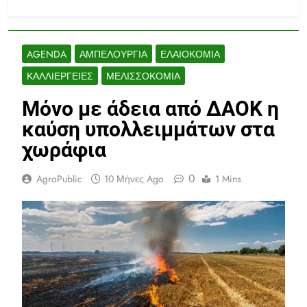
AGENDA
ΑΜΠΕΛΟΥΡΓΊΑ
ΕΛΑΙΟΚΟΜΊΑ
ΚΑΛΛΙΈΡΓΕΙΕΣ
ΜΕΛΙΣΣΟΚΟΜΊΑ
Μόνο με άδεια από ΔΑΟΚ η
καύση υπολλειμμάτων στα
χωράφια
0
AgroPublic
10 Μήνες Ago
1 Mins