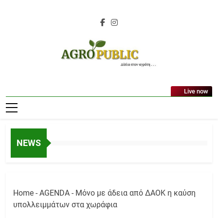
Skip
to
content
AgroPublic |
Live now
Αγροτικά Νέα,
Γεωπονικές
Δημοσιεύσεις,
NEWS
Κτηνοτροφία,
Ελαιοκομία,
Αμπελουργία
Home
-
AGENDA
-
Μόνο με άδεια από ΔΑΟΚ η καύση
υπολλειμμάτων στα χωράφια