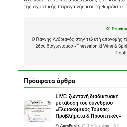
της αγροτικής παραγωγής και τη θωράκιση
Previou
Πλοήγηση
άρθρων
Ο Γιάννης Ανδριανός στην τελετή απονομής τ
26ου διαγωνισμού «Thessaloniki Wine & Spiri
Troph
Πρόσφατα άρθρα
LIVE: ζωντανή διαδικτυακή
μετάδοση του συνεδρίου
«Ελαιοκομικός Τομέας:
Προβλήματα & Προοπτικές»
AgroPublic
2 Μήνες Ago
0