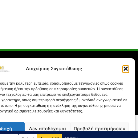
Διαχείριση Συγκατάθεσης
χουμε την καλύτερη εμπειρία, χρησιμοποιούμε τεχνολογίες όπως cookies
θήκευση ή/και την πρόσβαση σε πληροφορίες συσκευών. Η συγκατάθεση
λόγω τεχνολογίες θα μας επιτρέψει να επεξεργαστούμε δεδομένα
 χαρακτήρα, όπως συμπεριφορά περιήγησης ή μοναδικά αναγνωριστικά σε
στότοπο. Η μη συγκατάθεση ή η ανάκληση της συγκατάθεσης, μπορεί να
ρνητικά ορισμένες λειτουργίες και δυνατότητες.
οδοχή
Δεν αποδέχομαι
Προβολή προτιμήσεων
πορρήτου