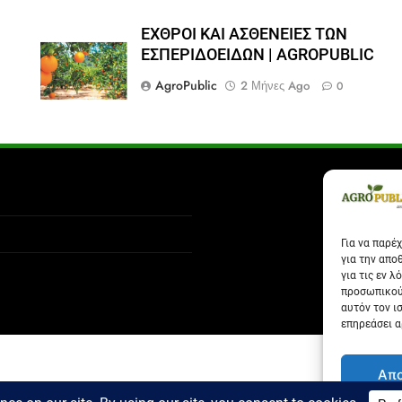
ΕΧΘΡΟΙ ΚΑΙ ΑΣΘΕΝΕΙΕΣ ΤΩΝ
ΕΣΠΕΡΙΔΟΕΙΔΩΝ | AGROPUBLIC
AgroPublic
2 Μήνες Ago
0
Για να παρέ
για την απο
για τις εν 
προσωπικού
αυτόν τον ι
επηρεάσει α
Απ
Όροι Χρήσης
Πολιτική Α