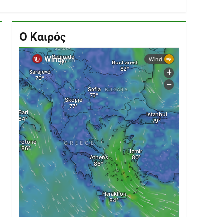
Ο Καιρός