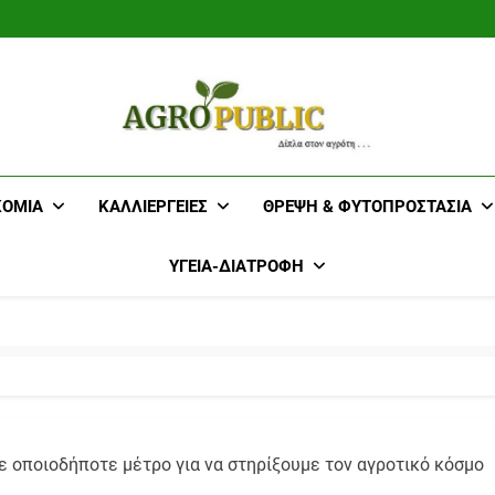
AgroPublic 
ΚΟΜΊΑ
ΚΑΛΛΙΈΡΓΕΙΕΣ
ΘΡΈΨΗ & ΦΥΤΟΠΡΟΣΤΑΣΊΑ
Γεωπονικές 
ΥΓΕΊΑ-ΔΙΑΤΡΟΦΉ
Κτηνοτροφί
Αμπε
με οποιοδήποτε μέτρο για να στηρίξουμε τον αγροτικό κόσμο