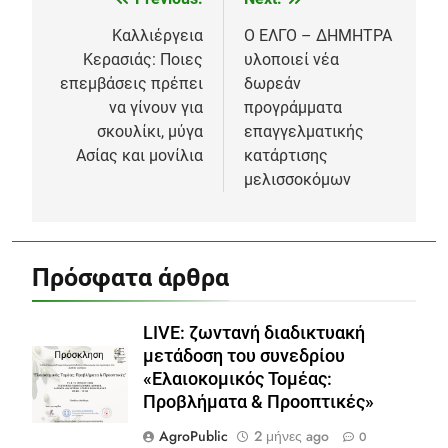
Πλοήγηση
άρθρων
Καλλιέργεια
O ΕΛΓΟ – ΔΗΜΗΤΡΑ
Κερασιάς: Ποιες
υλοποιεί νέα
επεμβάσεις πρέπει
δωρεάν
να γίνουν για
προγράμματα
σκουλίκι, μύγα
επαγγελματικής
Ασίας και μονίλια
κατάρτισης
μελισσοκόμων
Πρόσφατα άρθρα
LIVE: ζωντανή διαδικτυακή
μετάδοση του συνεδρίου
«Ελαιοκομικός Τομέας:
Προβλήματα & Προοπτικές»
AgroPublic
2 μήνες ago
0