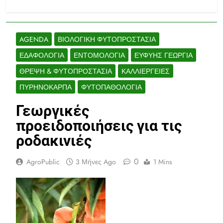
AGENDA
ΒΙΟΛΟΓΙΚΉ ΦΥΤΟΠΡΟΣΤΑΣΊΑ
ΕΔΑΦΟΛΟΓΊΑ
ΕΝΤΟΜΟΛΟΓΊΑ
ΕΥΦΥΉΣ ΓΕΩΡΓΊΑ
ΘΡΕΨΗ & ΦΥΤΟΠΡΟΣΤΑΣΊΑ
ΚΑΛΛΙΈΡΓΕΙΕΣ
ΠΥΡΗΝΌΚΑΡΠΑ
ΦΥΤΟΠΑΘΟΛΟΓΊΑ
Γεωργικές
προειδοποιήσεις για τις
ροδακινιές
0
AgroPublic
3 Μήνες Ago
1 Mins