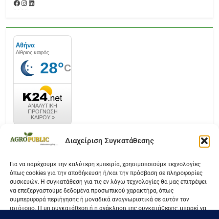
Facebook
Instagram
Linkedin
καιρός k24.net
Διαχείριση Συγκατάθεσης
Για να παρέχουμε την καλύτερη εμπειρία, χρησιμοποιούμε τεχνολογίες
όπως cookies για την αποθήκευση ή/και την πρόσβαση σε πληροφορίες
Επικοινωνία
συσκευών. Η συγκατάθεση για τις εν λόγω τεχνολογίες θα μας επιτρέψει
να επεξεργαστούμε δεδομένα προσωπικού χαρακτήρα, όπως
Όροι Χρήσης
συμπεριφορά περιήγησης ή μοναδικά αναγνωριστικά σε αυτόν τον
ιστότοπο. Η μη συγκατάθεση ή η ανάκληση της συγκατάθεσης, μπορεί να
Πολιτική Απορρήτου
επηρεάσει αρνητικά ορισμένες λειτουργίες και δυνατότητες.