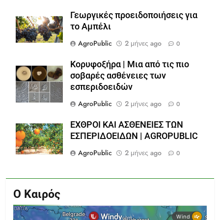
Γεωργικές προειδοποιήσεις για
το Αμπέλι
AgroPublic
2 μήνες ago
0
Κορυφοξήρα | Μια από τις πιο
σοβαρές ασθένειες των
εσπεριδοειδών
AgroPublic
2 μήνες ago
0
ΕΧΘΡΟΙ ΚΑΙ ΑΣΘΕΝΕΙΕΣ ΤΩΝ
ΕΣΠΕΡΙΔΟΕΙΔΩΝ | AGROPUBLIC
AgroPublic
2 μήνες ago
0
Ο Καιρός