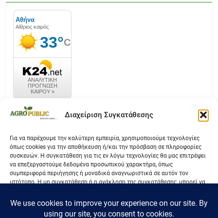
καιρός k24.net
Διαχείριση Συγκατάθεσης
Για να παρέχουμε την καλύτερη εμπειρία, χρησιμοποιούμε τεχνολογίες
όπως cookies για την αποθήκευση ή/και την πρόσβαση σε πληροφορίες
Επικοινωνία
συσκευών. Η συγκατάθεση για τις εν λόγω τεχνολογίες θα μας επιτρέψει
να επεξεργαστούμε δεδομένα προσωπικού χαρακτήρα, όπως
Όροι Χρήσης
συμπεριφορά περιήγησης ή μοναδικά αναγνωριστικά σε αυτόν τον
ιστότοπο. Η μη συγκατάθεση ή η ανάκληση της συγκατάθεσης, μπορεί να
Πολιτική Απορρήτου
επηρεάσει αρνητικά ορισμένες λειτουργίες και δυνατότητες.