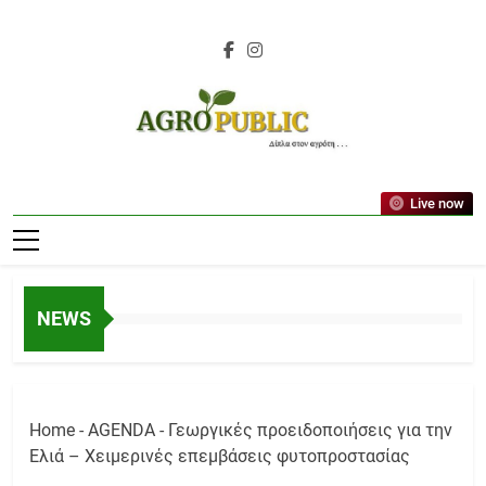
Skip
to
content
AgroPublic |
Live now
Αγροτικά Νέα,
Γεωπονικές
Δημοσιεύσεις,
NEWS
Κτηνοτροφία,
Ελαιοκομία,
Αμπελουργία
Home
-
AGENDA
-
Γεωργικές προειδοποιήσεις για την
Ελιά – Χειμερινές επεμβάσεις φυτοπροστασίας