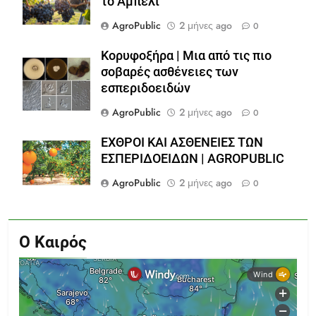
το Αμπέλι
AgroPublic
2 μήνες ago
0
Κορυφοξήρα | Μια από τις πιο
σοβαρές ασθένειες των
εσπεριδοειδών
AgroPublic
2 μήνες ago
0
ΕΧΘΡΟΙ ΚΑΙ ΑΣΘΕΝΕΙΕΣ ΤΩΝ
ΕΣΠΕΡΙΔΟΕΙΔΩΝ | AGROPUBLIC
AgroPublic
2 μήνες ago
0
Ο Καιρός