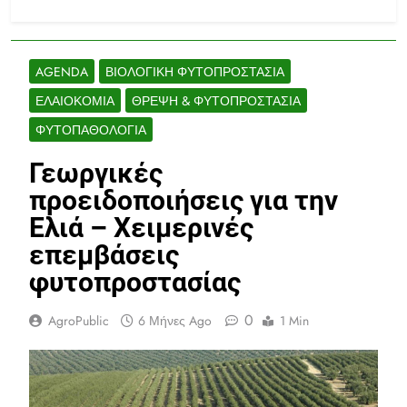
AGENDA
ΒΙΟΛΟΓΙΚΉ ΦΥΤΟΠΡΟΣΤΑΣΊΑ
ΕΛΑΙΟΚΟΜΊΑ
ΘΡΕΨΗ & ΦΥΤΟΠΡΟΣΤΑΣΊΑ
ΦΥΤΟΠΑΘΟΛΟΓΊΑ
Γεωργικές
προειδοποιήσεις για την
Ελιά – Χειμερινές
επεμβάσεις
φυτοπροστασίας
0
AgroPublic
6 Μήνες Ago
1 Min