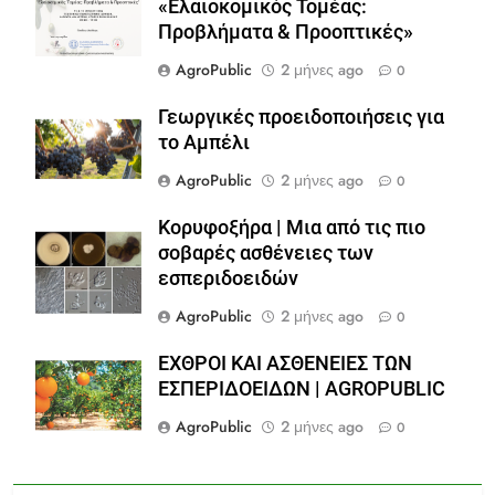
«Ελαιοκομικός Τομέας:
Προβλήματα & Προοπτικές»
AgroPublic
2 μήνες ago
0
Γεωργικές προειδοποιήσεις για
το Αμπέλι
AgroPublic
2 μήνες ago
0
Κορυφοξήρα | Μια από τις πιο
σοβαρές ασθένειες των
εσπεριδοειδών
AgroPublic
2 μήνες ago
0
ΕΧΘΡΟΙ ΚΑΙ ΑΣΘΕΝΕΙΕΣ ΤΩΝ
ΕΣΠΕΡΙΔΟΕΙΔΩΝ | AGROPUBLIC
AgroPublic
2 μήνες ago
0