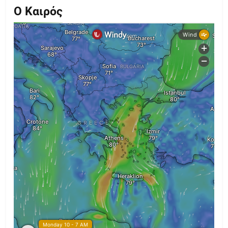
Ο Καιρός