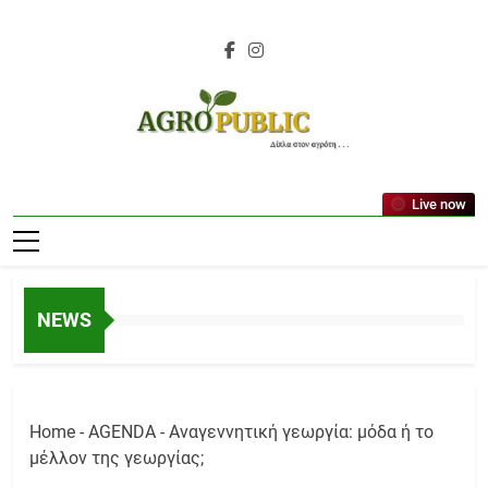
Skip
to
content
AgroPublic |
Live now
Αγροτικά Νέα,
Γεωπονικές
Δημοσιεύσεις,
NEWS
Κτηνοτροφία,
Ελαιοκομία,
Αμπελουργία
Home
-
AGENDA
-
Αναγεννητική γεωργία: μόδα ή το
μέλλον της γεωργίας;