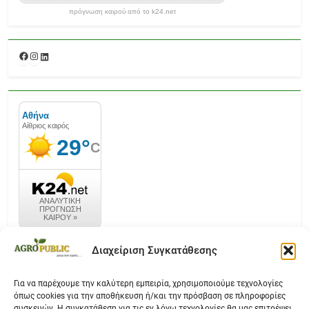
πρόγνωση καιρού από το k24.net
Facebook
Instagram
Linkedin
καιρός k24.net
Διαχείριση Συγκατάθεσης
Για να παρέχουμε την καλύτερη εμπειρία, χρησιμοποιούμε τεχνολογίες
όπως cookies για την αποθήκευση ή/και την πρόσβαση σε πληροφορίες
Επικοινωνία
συσκευών. Η συγκατάθεση για τις εν λόγω τεχνολογίες θα μας επιτρέψει