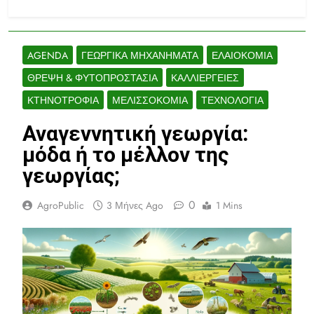
AGENDA
ΓΕΩΡΓΙΚΆ ΜΗΧΑΝΉΜΑΤΑ
ΕΛΑΙΟΚΟΜΊΑ
ΘΡΕΨΗ & ΦΥΤΟΠΡΟΣΤΑΣΊΑ
ΚΑΛΛΙΈΡΓΕΙΕΣ
ΚΤΗΝΟΤΡΟΦΊΑ
ΜΕΛΙΣΣΟΚΟΜΊΑ
ΤΕΧΝΟΛΟΓΊΑ
Αναγεννητική γεωργία:
μόδα ή το μέλλον της
γεωργίας;
0
AgroPublic
3 Μήνες Ago
1 Mins