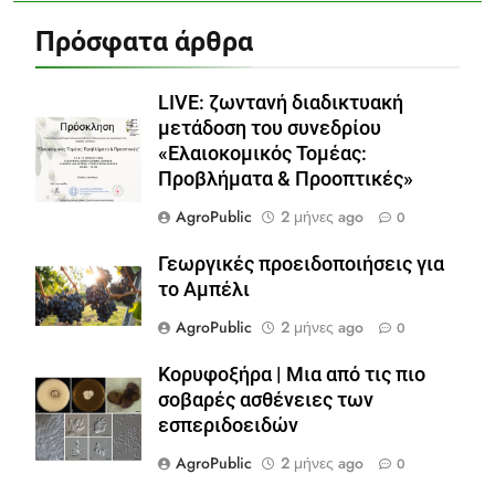
Πρόσφατα άρθρα
LIVE: ζωντανή διαδικτυακή
μετάδοση του συνεδρίου
«Ελαιοκομικός Τομέας:
Προβλήματα & Προοπτικές»
AgroPublic
2 μήνες ago
0
Γεωργικές προειδοποιήσεις για
το Αμπέλι
AgroPublic
2 μήνες ago
0
Κορυφοξήρα | Μια από τις πιο
σοβαρές ασθένειες των
εσπεριδοειδών
AgroPublic
2 μήνες ago
0