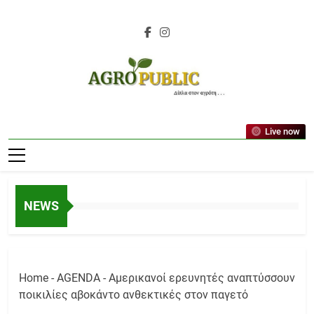
Skip
to
content
AgroPublic |
Live now
Αγροτικά Νέα,
Γεωπονικές
Δημοσιεύσεις,
NEWS
Κτηνοτροφία,
Ελαιοκομία,
Αμπελουργία
Home
-
AGENDA
-
Αμερικανοί ερευνητές αναπτύσσουν
ποικιλίες αβοκάντο ανθεκτικές στον παγετό