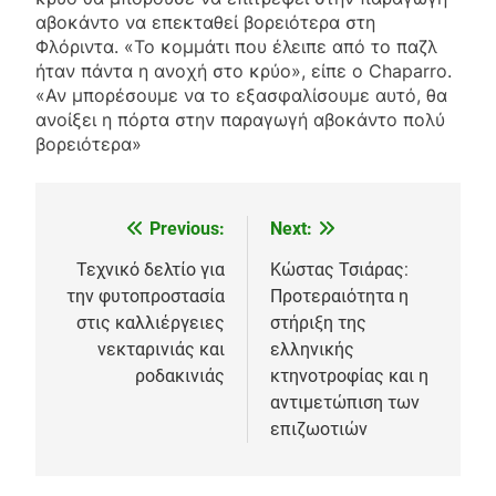
αβοκάντο να επεκταθεί βορειότερα στη
Φλόριντα. «Το κομμάτι που έλειπε από το παζλ
ήταν πάντα η ανοχή στο κρύο», είπε ο Chaparro.
«Αν μπορέσουμε να το εξασφαλίσουμε αυτό, θα
ανοίξει η πόρτα στην παραγωγή αβοκάντο πολύ
βορειότερα»
Previous:
Next:
Πλοήγηση
άρθρων
Τεχνικό δελτίο για
Κώστας Τσιάρας:
την φυτοπροστασία
Προτεραιότητα η
στις καλλιέργειες
στήριξη της
νεκταρινιάς και
ελληνικής
ροδακινιάς
κτηνοτροφίας και η
αντιμετώπιση των
επιζωοτιών