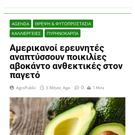
AGENDA
ΘΡΕΨΗ & ΦΥΤΟΠΡΟΣΤΑΣΊΑ
ΚΑΛΛΙΈΡΓΕΙΕΣ
ΠΥΡΗΝΌΚΑΡΠΑ
Αμερικανοί ερευνητές
αναπτύσσουν ποικιλίες
αβοκάντο ανθεκτικές στον
παγετό
0
AgroPublic
5 Μήνες Ago
1 Mins