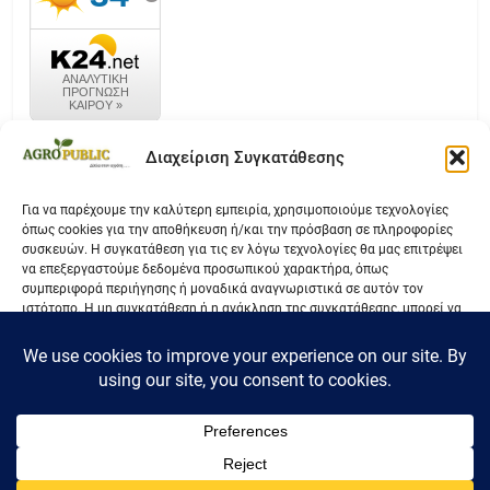
καιρός k24.net
Διαχείριση Συγκατάθεσης
Για να παρέχουμε την καλύτερη εμπειρία, χρησιμοποιούμε τεχνολογίες
όπως cookies για την αποθήκευση ή/και την πρόσβαση σε πληροφορίες
Επικοινωνία
συσκευών. Η συγκατάθεση για τις εν λόγω τεχνολογίες θα μας επιτρέψει
να επεξεργαστούμε δεδομένα προσωπικού χαρακτήρα, όπως
Όροι Χρήσης
συμπεριφορά περιήγησης ή μοναδικά αναγνωριστικά σε αυτόν τον
ιστότοπο. Η μη συγκατάθεση ή η ανάκληση της συγκατάθεσης, μπορεί να
Πολιτική Απορρήτου
επηρεάσει αρνητικά ορισμένες λειτουργίες και δυνατότητες.
Αποδοχή
Δεν αποδέχομαι
AgroPublic.gr 2025 |
Όροι Χρήσης
Προβολή προτιμήσεων