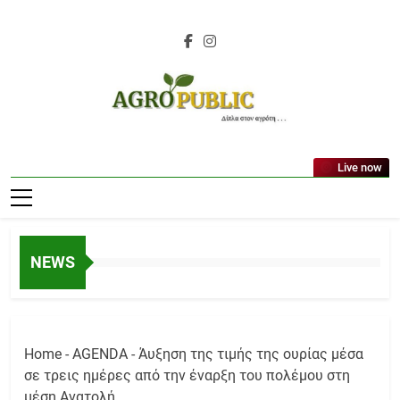
Skip
to
content
AgroPublic |
Live now
Αγροτικά Νέα,
Γεωπονικές
Δημοσιεύσεις,
NEWS
Κτηνοτροφία,
Ελαιοκομία,
Αμπελουργία
Home
-
AGENDA
-
Άυξηση της τιμής της ουρίας μέσα
σε τρεις ημέρες από την έναρξη του πολέμου στη
μέση Ανατολή