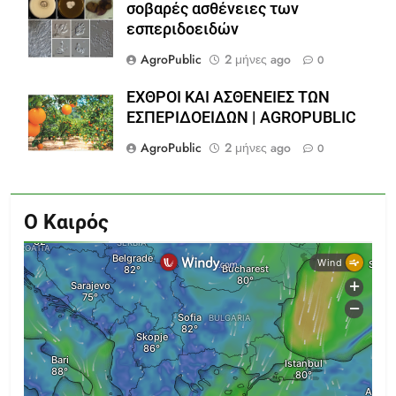
σοβαρές ασθένειες των
εσπεριδοειδών
AgroPublic
2 μήνες ago
0
ΕΧΘΡΟΙ ΚΑΙ ΑΣΘΕΝΕΙΕΣ ΤΩΝ
ΕΣΠΕΡΙΔΟΕΙΔΩΝ | AGROPUBLIC
AgroPublic
2 μήνες ago
0
Ο Καιρός