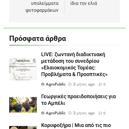
υπολείμματα
ίδια την ελιά
φυτοφαρμάκων
Πρόσφατα άρθρα
LIVE: ζωντανή διαδικτυακή
μετάδοση του συνεδρίου
«Ελαιοκομικός Τομέας:
Προβλήματα & Προοπτικές»
AgroPublic
2 μήνες ago
0
Γεωργικές προειδοποιήσεις για
το Αμπέλι
AgroPublic
2 μήνες ago
0
Κορυφοξήρα | Μια από τις πιο