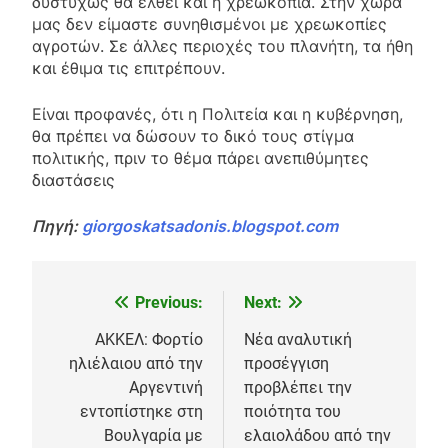
δυστυχώς θα έλθει και η χρεωκοπία. Στην χώρα
μας δεν είμαστε συνηθισμένοι με χρεωκοπίες
αγροτών. Σε άλλες περιοχές του πλανήτη, τα ήθη
και έθιμα τις επιτρέπουν.
Είναι προφανές, ότι η Πολιτεία και η κυβέρνηση,
θα πρέπει να δώσουν το δικό τους στίγμα
πολιτικής, πριν το θέμα πάρει ανεπιθύμητες
διαστάσεις
Πηγή:
giorgoskatsadonis.blogspot.com
Previous:
Next:
Πλοήγηση
άρθρων
ΑΚΚΕΛ: Φορτίο
Νέα αναλυτική
ηλιέλαιου από την
προσέγγιση
Αργεντινή
προβλέπει την
εντοπίστηκε στη
ποιότητα του
Βουλγαρία με
ελαιολάδου από την