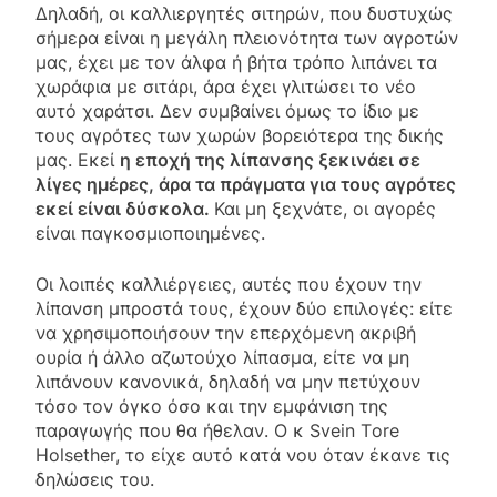
Δηλαδή, οι καλλιεργητές σιτηρών, που δυστυχώς
σήμερα είναι η μεγάλη πλειονότητα των αγροτών
μας, έχει με τον άλφα ή βήτα τρόπο λιπάνει τα
χωράφια με σιτάρι, άρα έχει γλιτώσει το νέο
αυτό χαράτσι. Δεν συμβαίνει όμως το ίδιο με
τους αγρότες των χωρών βορειότερα της δικής
μας. Εκεί
η εποχή της λίπανσης ξεκινάει σε
λίγες ημέρες, άρα τα πράγματα για τους αγρότες
εκεί είναι δύσκολα.
Και μη ξεχνάτε, οι αγορές
είναι παγκοσμιοποιημένες.
Οι λοιπές καλλιέργειες, αυτές που έχουν την
λίπανση μπροστά τους, έχουν δύο επιλογές: είτε
να χρησιμοποιήσουν την επερχόμενη ακριβή
ουρία ή άλλο αζωτούχο λίπασμα, είτε να μη
λιπάνουν κανονικά, δηλαδή να μην πετύχουν
τόσο τον όγκο όσο και την εμφάνιση της
παραγωγής που θα ήθελαν. Ο κ Svein Τore
Ηolsether, το είχε αυτό κατά νου όταν έκανε τις
δηλώσεις του.