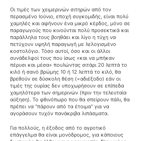
Οι τιμές των χειμερινών σιτηρών από τον
περασμένο Ιούνιο, εποχή συγκομιδής, είναι πολύ
χαμηλές και αφήνουν ένα μικρό κέρδος, μόνο σε
παραγωγούς που κινούνται πολύ προσεκτικά και
παράλληλα τους βοηθάει και λίγο η τύχη να
πετύχουν υψηλή παραγωγή με λελογισμένο
κοστολόγιο. Τόσο αυτοί, όσο και οι άλλοι
συνάδελφοί τους που ίσως «και να μπήκαν
πέρυσι και μέσα» πουλώντας σιτάρι 20 λεπτά το
κιλό ή σανό βρώμης 10 ή 12 λεπτά το κιλό, θα
βρεθούν σε δύσκολη θέση (=αδιέξοδο) εάν οι
τιμές της ουρίας δεν υποχωρήσουν σε επίπεδα
χαμηλότερα των σημερινών (πριν την τελευταία
αύξηση). Το φθινόπωρο που θα σπείρουν πάλι, θα
πρέπει να “πάρουν από τα έτοιμα” για να
αγοράσουν τυχόν πανάκριβα λιπάσματα.
Για πολλούς, η έξοδος από το αγροτικό
επάγγελμα θα είναι μονόδρομος, για κάποιους