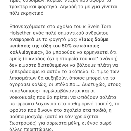
τρακτέρ και φορτηγά. Δηλαδή το μείγμα γίνεται
πάλι εκρηκτικό
Επανερχόμαστε στο σχόλιο του κ Svein Τore
Ηolsether, ενός πολύ σημαντικού ανθρώπου
αναφορικά με το φαγητό μας:
«Ίσως δούμε
μειώσεις της τάξη του 50% σε κάποιες
καλλιέργειες»
, θα μπορούσε να ερμηνευτεί ότι
εμείς (ο κλάδος όχι η εταιρεία του κατ’ ανάγκη)
δεν είμαστε διατεθειμένοι να βάλουμε πλάτη να
ξεπεράσουμε κι αυτόν το σκόπελο. Οι τιμές των
λιπασμάτων θα αυξηθούν, όποιος μπορεί να τα
αγοράσει καλώς, οι υπόλοιποι… Δυστυχώς, στους
«υπόλοιπους» περιλαμβάνονται και οι
νοικοκυρές που θα πρέπει να φτιάξουν σαλάτα
με φρέσκα λαχανικά στο καθημερινό τραπέζι, τα
φρούτα που δίνουν στο σχολείο στα παιδιά, η
σούπα μοσχάρι (αυτό κι εάν χρειάζεται
ζωοτροφές) για άρρωστα μέλη, κι ένας σωρό
άλλες περιπτώσεις.