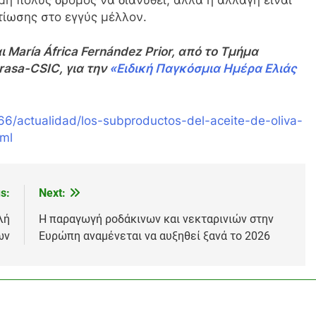
τίωσης στο εγγύς μέλλον.
ι María África Fernández Prior, από το Τμήμα
rasa-CSIC, για την
«Ειδική Παγκόσμια Ημέρα Ελιάς
66/actualidad/los-subproductos-del-aceite-de-oliva-
tml
s:
Next:
λή
Η παραγωγή ροδάκινων και νεκταρινιών στην
ων
Ευρώπη αναμένεται να αυξηθεί ξανά το 2026