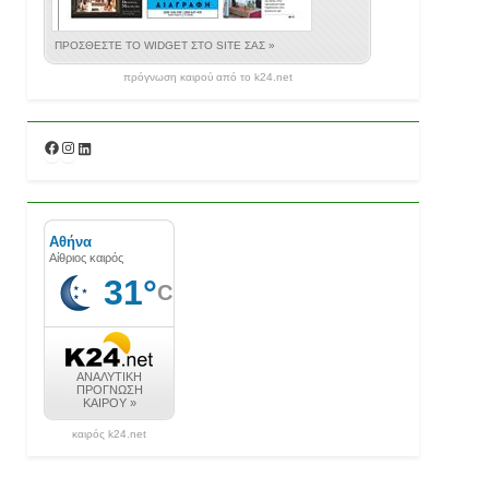
πρόγνωση καιρού από το k24.net
Facebook
Instagram
Linkedin
καιρός k24.net