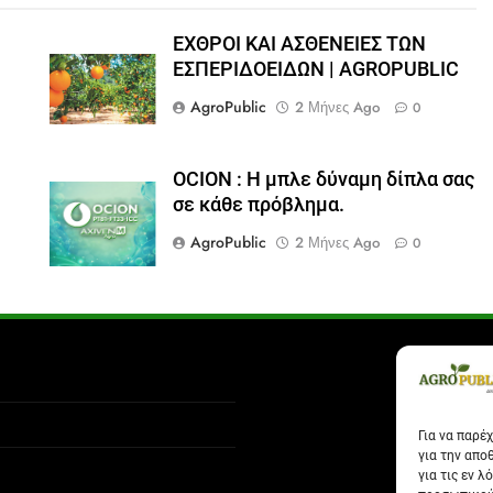
ΕΧΘΡΟΙ ΚΑΙ ΑΣΘΕΝΕΙΕΣ ΤΩΝ
ΕΣΠΕΡΙΔΟΕΙΔΩΝ | AGROPUBLIC
AgroPublic
2 Μήνες Ago
0
OCION : Η μπλε δύναμη δίπλα σας
σε κάθε πρόβλημα.
AgroPublic
2 Μήνες Ago
0
Για να παρέ
για την απο
για τις εν 