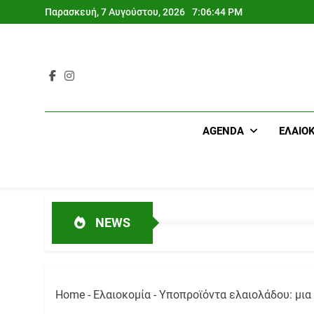
Skip
Παρασκευή, 7 Αυγούστου, 2026
7:06:45 PM
to
content
AGENDA
ΕΛΑΙΟ
NEWS
Home
-
Ελαιοκομία
-
Υποπροϊόντα ελαιολάδου: μια 