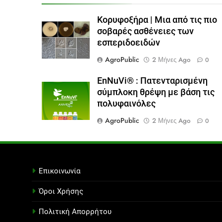
Κορυφοξήρα | Μια από τις πιο
σοβαρές ασθένειες των
εσπεριδοειδών
AgroPublic
2 Μήνες Ago
0
EnNuVi® : Πατενταρισμένη
σύμπλοκη θρέψη με βάση τις
πολυφαινόλες
AgroPublic
2 Μήνες Ago
0
Επικοινωνία
Όροι Χρήσης
Πολιτική Απορρήτου