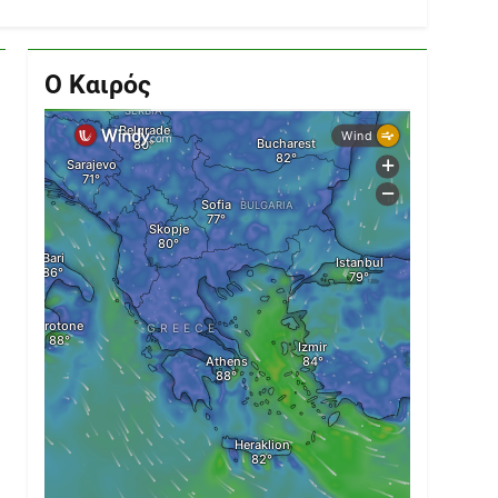
Ο Καιρός