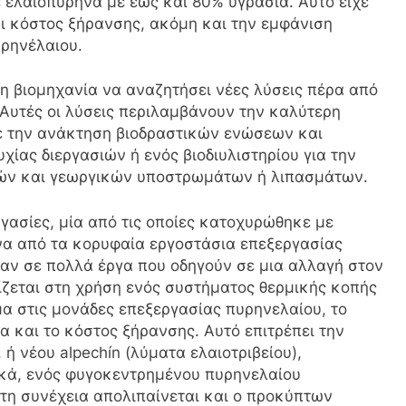
 ελαιοπυρήνα με έως και 80% υγρασία. Αυτό είχε
 κόστος ξήρανσης, ακόμη και την εμφάνιση
ρηνέλαιου.
η βιομηχανία να αναζητήσει νέες λύσεις πέρα ​​από
Αυτές οι λύσεις περιλαμβάνουν την καλύτερη
με την ανάκτηση βιοδραστικών ενώσεων και
ίας διεργασιών ή ενός βιοδιυλιστηρίου για την
ών και γεωργικών υποστρωμάτων ή λιπασμάτων.
γασίες, μία από τις οποίες κατοχυρώθηκε με
να από τα κορυφαία εργοστάσια επεξεργασίας
σαν σε πολλά έργα που οδηγούν σε μια αλλαγή στον
ίζεται στη χρήση ενός συστήματος θερμικής κοπής
α στις μονάδες επεξεργασίας πυρηνελαίου, το
α και το κόστος ξήρανσης. Αυτό επιτρέπει την
ή νέου alpechín (λύματα ελαιοτριβείου),
ικά, ενός φυγοκεντρημένου πυρηνελαίου
τη συνέχεια απολιπαίνεται και ο προκύπτων