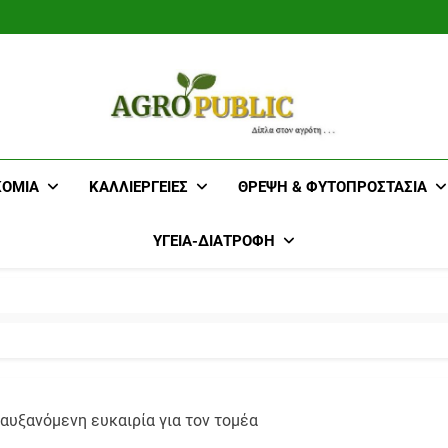
AgroPublic 
ΚΟΜΊΑ
ΚΑΛΛΙΈΡΓΕΙΕΣ
ΘΡΈΨΗ & ΦΥΤΟΠΡΟΣΤΑΣΊΑ
Γεωπονικές 
ΥΓΕΊΑ-ΔΙΑΤΡΟΦΉ
Κτηνοτροφί
Αμπε
αυξανόμενη ευκαιρία για τον τομέα