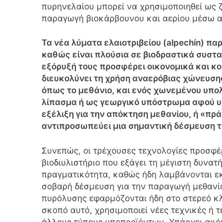
πυρηνελαίου μπορεί να χρησιμοποιηθεί ως 
παραγωγή βιοκάρβουνου και αερίου μέσω α
Τα νέα λύματα ελαιοτριβείου (alpechín) πα
καθώς είναι πλούσια σε βιοδραστικά συστα
εξόρυξή τους προσφέρει οικονομικά και κ
διευκολύνει τη χρήση αναερόβιας χώνευσης
όπως το μεθάνιο, και ενός χωνεμένου υπο
λίπασμα ή ως γεωργικό υπόστρωμα αφού υ
εξέλιξη για την απόκτηση μεθανίου, ή «πρά
αντιπροσωπεύει μια σημαντική δέσμευση τό
Συνεπώς, οι τρέχουσες τεχνολογίες προσφέ
βιοδιυλιστήριο που εξάγει τη μέγιστη δυνατ
πραγματικότητα, καθώς ήδη λαμβάνονται εκ
σοβαρή δέσμευση για την παραγωγή μεθανίου
πυρόλυσης εφαρμόζονται ήδη στο στερεό κλ
σκοπό αυτό, χρησιμοποιεί νέες τεχνικές ή 
άλλους τύπους υποπροϊόντων. Υπάρχει ακόμ