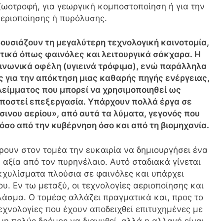
ζωοτροφή, για γεωργική κομποστοποίηση ή για την
εριοποίησης ή πυρόλυσης.
ρουσιάζουν τη μεγαλύτερη τεχνολογική καινοτομία,
τικά όπως φαινόλες και λειτουργικά σάκχαρα. Η
οινωνικά οφέλη (υγιεινά τρόφιμα), ενώ παράλληλα
 για την απόκτηση μιας καθαρής πηγής ενέργειας,
λείμματος που μπορεί να χρησιμοποιηθεί ως
ποστεί επεξεργασία. Υπάρχουν πολλά έργα σε
σινου αερίου», από αυτά τα λύματα, γεγονός που
σο από την κυβέρνηση όσο και από τη βιομηχανία.
ρουν στον τομέα την ευκαιρία να δημιουργήσει ένα
ή αξία από τον πυρηνέλαιο. Αυτό σταδιακά γίνεται
χυλίσματα πλούσια σε φαινόλες και υπάρχει
. Εν τω μεταξύ, οι τεχνολογίες αεριοποίησης και
άσμα. Ο τομέας αλλάζει πραγματικά και, προς το
τεχνολογίες που έχουν αποδειχθεί επιτυχημένες με
η πολύς δρόμος να διανυθεί, αλλά η αλλαγή είναι