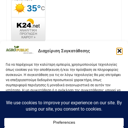
καιρός k24.net
Διαχείριση Συγκατάθεσης
Για να παρέχουμε την καλύτερη εμπειρία, χρησιμοποιούμε τεχνολογίες
όπως cookies για την αποθήκευση ή/και την πρόσβαση σε πληροφορίες
Επικοινωνία
συσκευών. Η συγκατάθεση για τις εν λόγω τεχνολογίες θα μας επιτρέψει
να επεξεργαστούμε δεδομένα προσωπικού χαρακτήρα, όπως
Όροι Χρήσης
συμπεριφορά περιήγησης ή μοναδικά αναγνωριστικά σε αυτόν τον
ιστότοπο. Η μη συγκατάθεση ή η ανάκληση της συγκατάθεσης, μπορεί να
Πολιτική Απορρήτου
επηρεάσει αρνητικά ορισμένες λειτουργίες και δυνατότητες.
Αποδοχή
Δεν αποδέχομαι