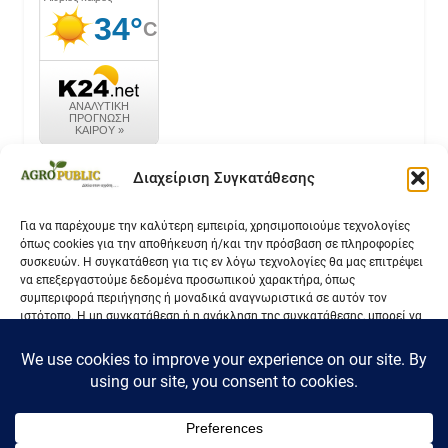
καιρός k24.net
Διαχείριση Συγκατάθεσης
Για να παρέχουμε την καλύτερη εμπειρία, χρησιμοποιούμε τεχνολογίες
όπως cookies για την αποθήκευση ή/και την πρόσβαση σε πληροφορίες
Επικοινωνία
συσκευών. Η συγκατάθεση για τις εν λόγω τεχνολογίες θα μας επιτρέψει
να επεξεργαστούμε δεδομένα προσωπικού χαρακτήρα, όπως
Όροι Χρήσης
συμπεριφορά περιήγησης ή μοναδικά αναγνωριστικά σε αυτόν τον
ιστότοπο. Η μη συγκατάθεση ή η ανάκληση της συγκατάθεσης, μπορεί να
Πολιτική Απορρήτου
επηρεάσει αρνητικά ορισμένες λειτουργίες και δυνατότητες.
Αποδοχή
Δεν αποδέχομαι