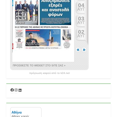
πρόγνωση καιρού από το k24.net
Facebook
Instagram
Linkedin