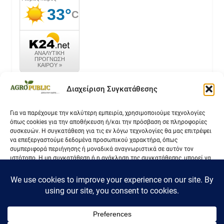
καιρός k24.net
Διαχείριση Συγκατάθεσης
Για να παρέχουμε την καλύτερη εμπειρία, χρησιμοποιούμε τεχνολογίες
όπως cookies για την αποθήκευση ή/και την πρόσβαση σε πληροφορίες
Επικοινωνία
συσκευών. Η συγκατάθεση για τις εν λόγω τεχνολογίες θα μας επιτρέψει
να επεξεργαστούμε δεδομένα προσωπικού χαρακτήρα, όπως
Όροι Χρήσης
συμπεριφορά περιήγησης ή μοναδικά αναγνωριστικά σε αυτόν τον
ιστότοπο. Η μη συγκατάθεση ή η ανάκληση της συγκατάθεσης, μπορεί να
Πολιτική Απορρήτου
επηρεάσει αρνητικά ορισμένες λειτουργίες και δυνατότητες.
Αποδοχή
Δεν αποδέχομαι