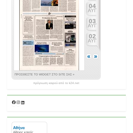
πρόγνωση καιρού από το k24.net
Facebook
Instagram
Linkedin