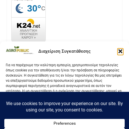
καιρός k24.net
Διαχείριση Συγκατάθεσης
Για να παρέχουμε την καλύτερη εμπειρία, χρησιμοποιούμε τεχνολογίες
όπως cookies για την αποθήκευση ή/και την πρόσβαση σε πληροφορίες
Επικοινωνία
συσκευών. Η συγκατάθεση για τις εν λόγω τεχνολογίες θα μας επιτρέψει
να επεξεργαστούμε δεδομένα προσωπικού χαρακτήρα, όπως
Όροι Χρήσης
συμπεριφορά περιήγησης ή μοναδικά αναγνωριστικά σε αυτόν τον
ιστότοπο. Η μη συγκατάθεση ή η ανάκληση της συγκατάθεσης, μπορεί να
Πολιτική Απορρήτου
επηρεάσει αρνητικά ορισμένες λειτουργίες και δυνατότητες.
Αποδοχή
Δεν αποδέχομαι