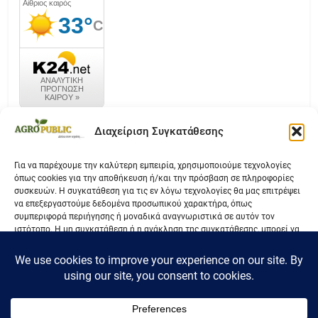
καιρός k24.net
Διαχείριση Συγκατάθεσης
Για να παρέχουμε την καλύτερη εμπειρία, χρησιμοποιούμε τεχνολογίες
όπως cookies για την αποθήκευση ή/και την πρόσβαση σε πληροφορίες
Επικοινωνία
συσκευών. Η συγκατάθεση για τις εν λόγω τεχνολογίες θα μας επιτρέψει
να επεξεργαστούμε δεδομένα προσωπικού χαρακτήρα, όπως
Όροι Χρήσης
συμπεριφορά περιήγησης ή μοναδικά αναγνωριστικά σε αυτόν τον
ιστότοπο. Η μη συγκατάθεση ή η ανάκληση της συγκατάθεσης, μπορεί να
Πολιτική Απορρήτου
επηρεάσει αρνητικά ορισμένες λειτουργίες και δυνατότητες.
Αποδοχή
Δεν αποδέχομαι