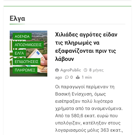
Ελγα
Χιλιάδες αγρότες είδαν
AGENDA
τις πληρωμές να
ΑΠΟΖΗΜΙΏΣΕΙΣ
εξαφανίζονται πριν τις
ΕΛΓΆ
λάβουν
ΕΠΙΔΟΤΉΣΕΙΣ
AgroPublic
8 μήνες
ΠΛΗΡΩΜΈΣ
ago
0
1 min
Οι παραγωγοί περίμεναν τη
Βασική Ενίσχυση, όμως
εισέπραξαν πολύ λιγότερα
χρήματα από τα αναμενόμενα.
Από τα 580,6 εκατ. ευρώ που
υπολόγιζαν, κατέληξαν στους
λογαριασμούς μόλις 363 εκατ.,