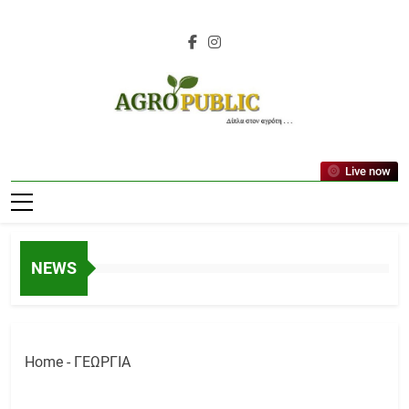
Skip
to
content
AgroPublic |
Live now
Αγροτικά Νέα,
Γεωπονικές
Δημοσιεύσεις,
NEWS
Κτηνοτροφία,
Ελαιοκομία,
Αμπελουργία
Home
-
ΓΕΩΡΓΙΑ