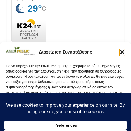
καιρός k24.net
Διαχείριση Συγκατάθεσης
Για να παρέχουμε την καλύτερη εμπειρία, χρησιμοποιούμε τεχνολογίες
όπως cookies για την αποθήκευση ή/και την πρόσβαση σε πληροφορίες
Επικοινωνία
συσκευών. Η συγκατάθεση για τις εν λόγω τεχνολογίες θα μας επιτρέψει
να επεξεργαστούμε δεδομένα προσωπικού χαρακτήρα, όπως
Όροι Χρήσης
συμπεριφορά περιήγησης ή μοναδικά αναγνωριστικά σε αυτόν τον
ιστότοπο. Η μη συγκατάθεση ή η ανάκληση της συγκατάθεσης, μπορεί να
Πολιτική Απορρήτου
επηρεάσει αρνητικά ορισμένες λειτουργίες και δυνατότητες.
Αποδοχή
Δεν αποδέχομαι