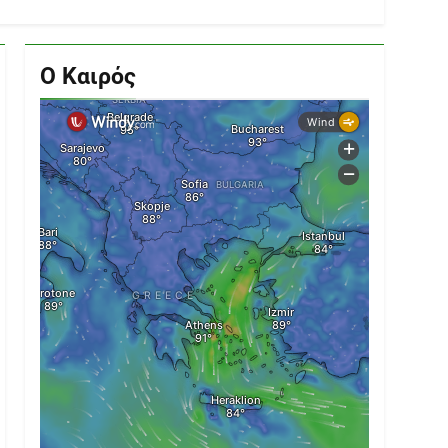
Ο Καιρός