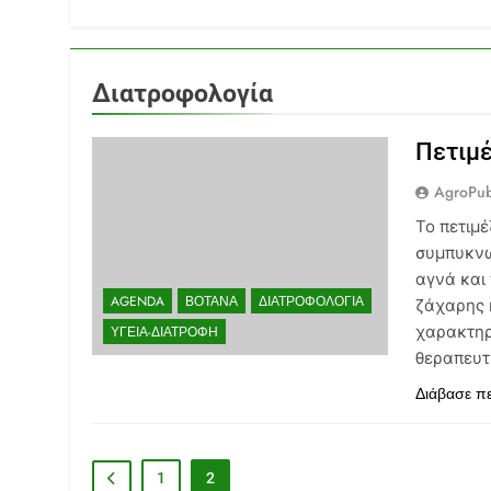
Διατροφολογία
Πετιμέ
AgroPub
Το πετιμέ
συμπυκνω
αγνά και
AGENDA
ΒΌΤΑΝΑ
ΔΙΑΤΡΟΦΟΛΟΓΊΑ
ζάχαρης ή
χαρακτηρ
ΥΓΕΊΑ-ΔΙΑΤΡΟΦΉ
θεραπευτι
Διάβασε π
1
2