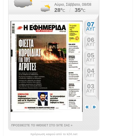
πρόγνωση καιρού από το k24.net