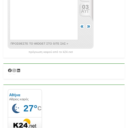
πρόγνωση καιρού από το k24.net
Facebook
Instagram
Linkedin