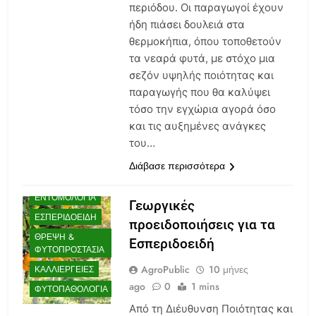
περιόδου. Οι παραγωγοί έχουν
ήδη πιάσει δουλειά στα
θερμοκήπια, όπου τοποθετούν
τα νεαρά φυτά, με στόχο μια
σεζόν υψηλής ποιότητας και
παραγωγής που θα καλύψει
τόσο την εγχώρια αγορά όσο
και τις αυξημένες ανάγκες
AGENDA
του…
ΒΙΟΛΟΓΙΚΉ
ΛΊΠΑΝΣΗ
Διάβασε περισσότερα
ΕΔΑΦΟΛΟΓΊΑ
ΕΝΤΟΜΟΛΟΓΊΑ
Γεωργικές
ΕΣΠΕΡΙΔΟΕΙΔΉ
προειδοποιήσεις για τα
ΘΡΕΨΗ &
Εσπεριδοειδή
ΦΥΤΟΠΡΟΣΤΑΣΊΑ
AgroPublic
10 μήνες
ΚΑΛΛΙΈΡΓΕΙΕΣ
ago
0
1 mins
ΦΥΤΟΠΑΘΟΛΟΓΊΑ
Από τη Διέυθυνση Ποιότητας και