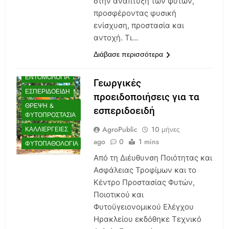
στην ανάπτυξη των φυτών,
προσφέροντας φυσική
AGENDA
ενίσχυση, προστασία και
ΒΙΟΛΟΓΙΚΉ
αντοχή. Τι…
ΛΊΠΑΝΣΗ
Διάβασε περισσότερα
ΒΙΟΛΟΓΙΚΉ
ΦΥΤΟΠΡΟΣΤΑΣΊΑ
ΕΝΤΟΜΟΛΟΓΊΑ
Γεωργικές
ΕΣΠΕΡΙΔΟΕΙΔΉ
προειδοποιήσεις για τα
ΘΡΕΨΗ &
εσπεριδοειδή
ΦΥΤΟΠΡΟΣΤΑΣΊΑ
AgroPublic
10 μήνες
ΚΑΛΛΙΈΡΓΕΙΕΣ
ago
0
1 mins
ΦΥΤΟΠΑΘΟΛΟΓΊΑ
Από τη Διέυθυνση Ποιότητας και
Ασφάλειας Τροφίμων και το
Κέντρο Προστασίας Φυτών,
Ποιοτικού και
Φυτοϋγειονομικού Ελέγχου
Ηρακλείου εκδόθηκε Τεχνικό