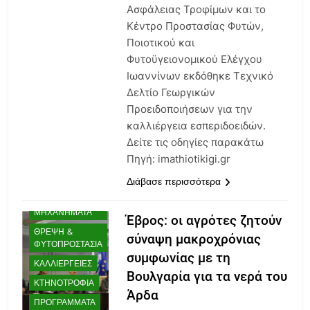
Ασφάλειας Τροφίμων και το
Κέντρο Προστασίας Φυτών,
Ποιοτικού και
Φυτοϋγειονομικού Ελέγχου
Ιωαννίνων εκδόθηκε Τεχνικό
Δελτίο Γεωργικών
Προειδοποιήσεων για την
καλλιέργεια εσπεριδοειδών.
Δείτε τις οδηγίες παρακάτω
Πηγή: imathiotikigi.gr
AGENDA
Διάβασε περισσότερα
ΑΜΠΕΛΟΥΡΓΊΑ
ΓΕΩΡΓΙΚΆ
ΜΗΧΑΝΉΜΑΤΑ
Έβρος: οι αγρότες ζητούν
ΘΡΕΨΗ &
σύναψη μακροχρόνιας
ΦΥΤΟΠΡΟΣΤΑΣΊΑ
συμφωνίας με τη
ΚΑΛΛΙΈΡΓΕΙΕΣ
Βουλγαρία για τα νερά του
ΚΤΗΝΟΤΡΟΦΊΑ
Άρδα
ΠΡΟΓΡΆΜΜΑΤΑ