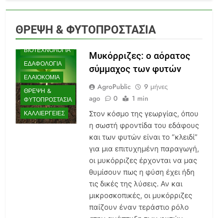
AGENDA
ΑΜΠΕΛΟΥΡΓΊΑ
ΘΡΕΨΗ & ΦΥΤΟΠΡΟΣΤΑΣΊΑ
ΒΙΟΛΟΓΙΚΉ
ΛΊΠΑΝΣΗ
ΒΙΟΤΕΧΝΟΛΟΓΊΑ
Μυκόρριζες: ο αόρατος
ΕΔΑΦΟΛΟΓΊΑ
σύμμαχος των φυτών
ΕΛΑΙΟΚΟΜΊΑ
AgroPublic
9 μήνες
ΘΡΕΨΗ &
ago
0
1 min
ΦΥΤΟΠΡΟΣΤΑΣΊΑ
Στον κόσμο της γεωργίας, όπου
ΚΑΛΛΙΈΡΓΕΙΕΣ
η σωστή φροντίδα του εδάφους
και των φυτών είναι το “κλειδί”
για μια επιτυχημένη παραγωγή,
οι μυκόρριζες έρχονται να μας
θυμίσουν πως η φύση έχει ήδη
τις δικές της λύσεις. Αν και
μικροσκοπικές, οι μυκόρριζες
παίζουν έναν τεράστιο ρόλο