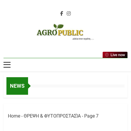
Skip
to
content
AgroPublic |
Live now
Αγροτικά Νέα,
Γεωπονικές
Δημοσιεύσεις,
NEWS
Κτηνοτροφία,
Ελαιοκομία,
Αμπελουργία
Home
-
ΘΡΕΨΗ & ΦΥΤΟΠΡΟΣΤΑΣΊΑ
-
Page 7