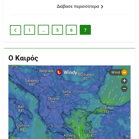
Διάβασε περισσότερα
1
…
5
6
7
Ο Καιρός