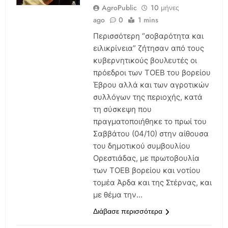
AgroPublic
10 μήνες
ago
0
1 mins
Περισσότερη “σοβαρότητα και
ειλικρίνεια” ζήτησαν από τους
κυβερνητικούς βουλευτές οι
πρόεδροι των ΤΟΕΒ του βορείου
Έβρου αλλά και των αγροτικών
συλλόγων της περιοχής, κατά
τη σύσκεψη που
πραγματοποιήθηκε το πρωί του
Σαββάτου (04/10) στην αίθουσα
AGENDA
του δημοτικού συμβουλίου
Ορεστιάδας, με πρωτοβουλία
ΑΜΠΕΛΟΥΡΓΊΑ
των ΤΟΕΒ βορείου και νοτίου
ΒΙΟΛΟΓΙΚΉ
ΦΥΤΟΠΡΟΣΤΑΣΊΑ
τομέα Άρδα και της Στέρνας, και
με θέμα την…
ΓΕΩΡΓΙΚΆ
ΜΗΧΑΝΉΜΑΤΑ
Διάβασε περισσότερα
ΕΛΑΙΟΚΟΜΊΑ