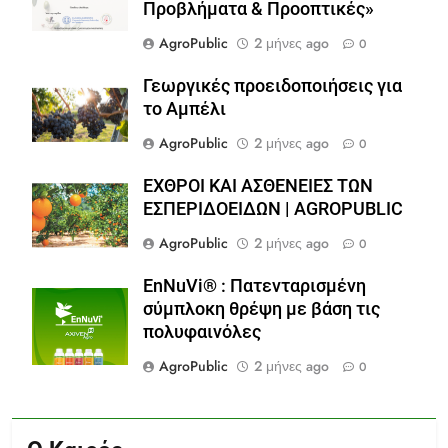
Προβλήματα & Προοπτικές»
AgroPublic
2 μήνες ago
0
Γεωργικές προειδοποιήσεις για
το Αμπέλι
AgroPublic
2 μήνες ago
0
ΕΧΘΡΟΙ ΚΑΙ ΑΣΘΕΝΕΙΕΣ ΤΩΝ
ΕΣΠΕΡΙΔΟΕΙΔΩΝ | AGROPUBLIC
AgroPublic
2 μήνες ago
0
EnNuVi® : Πατενταρισμένη
σύμπλοκη θρέψη με βάση τις
πολυφαινόλες
AgroPublic
2 μήνες ago
0