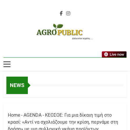
Skip
to
content
AgroPublic |
Live now
Αγροτικά Νέα,
Γεωπονικές
Δημοσιεύσεις,
NEWS
Κτηνοτροφία,
Ελαιοκομία,
Αμπελουργία
Home
-
AGENDA
-
ΚΕΟΣΟΕ: Για μια δίκαιη τιμή στο
κρασί: «Αντί να σχολιάζουμε την κρίση, περνάμε στη
δράση» με μια συλλογική γκάμα προϊόντων