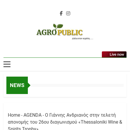
Skip
to
content
AgroPublic |
Live now
Αγροτικά Νέα,
Γεωπονικές
Δημοσιεύσεις,
NEWS
Κτηνοτροφία,
Ελαιοκομία,
Αμπελουργία
Home
-
AGENDA
-
Ο Γιάννης Ανδριανός στην τελετή
απονομής του 26ου διαγωνισμού «Thessaloniki Wine &
Spirits Trophy»