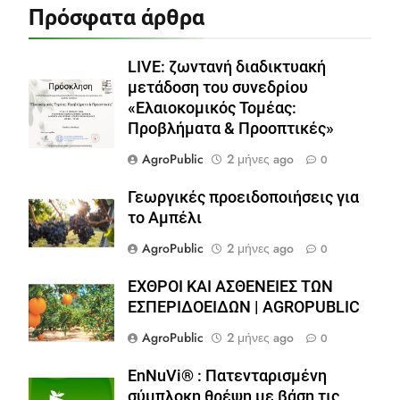
Πρόσφατα άρθρα
LIVE: ζωντανή διαδικτυακή
μετάδοση του συνεδρίου
«Ελαιοκομικός Τομέας:
Προβλήματα & Προοπτικές»
AgroPublic
2 μήνες ago
0
Γεωργικές προειδοποιήσεις για
το Αμπέλι
AgroPublic
2 μήνες ago
0
ΕΧΘΡΟΙ ΚΑΙ ΑΣΘΕΝΕΙΕΣ ΤΩΝ
ΕΣΠΕΡΙΔΟΕΙΔΩΝ | AGROPUBLIC
AgroPublic
2 μήνες ago
0
EnNuVi® : Πατενταρισμένη
σύμπλοκη θρέψη με βάση τις