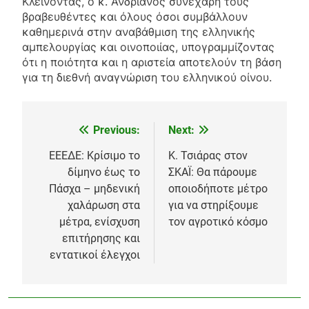
Κλείνοντας, ο κ. Ανδριανός συνεχάρη τους
βραβευθέντες και όλους όσοι συμβάλλουν
καθημερινά στην αναβάθμιση της ελληνικής
αμπελουργίας και οινοποιίας, υπογραμμίζοντας
ότι η ποιότητα και η αριστεία αποτελούν τη βάση
για τη διεθνή αναγνώριση του ελληνικού οίνου.
Previous:
Next:
Πλοήγηση
άρθρων
ΕΕΕΔΕ: Κρίσιμο το
Κ. Τσιάρας στον
δίμηνο έως το
ΣΚΑΪ: Θα πάρουμε
Πάσχα – μηδενική
οποιοδήποτε μέτρο
χαλάρωση στα
για να στηρίξουμε
μέτρα, ενίσχυση
τον αγροτικό κόσμο
επιτήρησης και
εντατικοί έλεγχοι