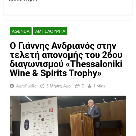
AGENDA
ΑΜΠΕΛΟΥΡΓΊΑ
Ο Γιάννης Ανδριανός στην
τελετή απονομής του 26ου
διαγωνισμού «Thessaloniki
Wine & Spirits Trophy»
0
AgroPublic
5 Μήνες Ago
1 Mins