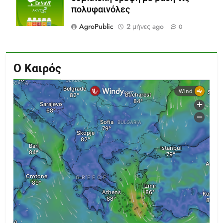
πολυφαινόλες
AgroPublic
2 μήνες ago
0
Ο Καιρός