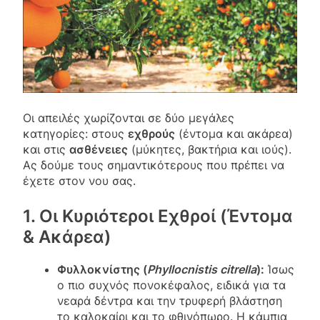
Οι απειλές χωρίζονται σε δύο μεγάλες
κατηγορίες: στους
εχθρούς
(έντομα και ακάρεα)
και στις
ασθένειες
(μύκητες, βακτήρια και ιούς).
Ας δούμε τους σημαντικότερους που πρέπει να
έχετε στον νου σας.
1. Οι Κυριότεροι Εχθροί (Έντομα
& Ακάρεα)
Φυλλοκνίστης (
Phyllocnistis citrella
):
Ίσως
ο πιο συχνός πονοκέφαλος, ειδικά για τα
νεαρά δέντρα και την τρυφερή βλάστηση
το καλοκαίρι και το φθινόπωρο. Η κάμπια