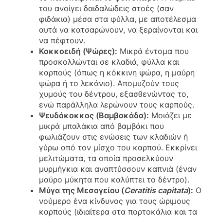
του ανοίγει δαιδαλώδεις στοές (σαν
φιδάκια) μέσα στα φύλλα, με αποτέλεσμα
αυτά να κατσαρώνουν, να ξεραίνονται και
να πέφτουν.
Κοκκοειδή (Ψώρες):
Μικρά έντομα που
προσκολλώνται σε κλαδιά, φύλλα και
καρπούς (όπως η κόκκινη ψώρα, η μαύρη
ψώρα ή το λεκάνιο). Απομυζούν τους
χυμούς του δέντρου, εξασθενώντας το,
ενώ παράλληλα λερώνουν τους καρπούς.
Ψευδόκοκκος (Βαμβακάδα):
Μοιάζει με
μικρά μπαλάκια από βαμβάκι που
φωλιάζουν στις ενώσεις των κλαδιών ή
γύρω από τον μίσχο του καρπού. Εκκρίνει
μελιτώματα, τα οποία προσελκύουν
μυρμήγκια και αναπτύσσουν καπνιά (έναν
μαύρο μύκητα που καλύπτει το δέντρο).
Μύγα της Μεσογείου (
Ceratitis capitata
):
Ο
νούμερο ένα κίνδυνος για τους ώριμους
καρπούς (ιδιαίτερα στα πορτοκάλια και τα