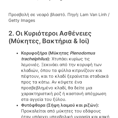
Προσβολή σε νεαρό βλαστό. Πηγή: Lam Van Linh /
Getty Images
2. Οι Κυριότεροι Ασθένειες
(Μύκητες, Βακτήρια & Ιοί)
Κορυφοξήρα (Μύκητας
Plenodomus
tracheiphilus
):
Χτυπάει κυρίως τις
λεμονιές. Ξεκινάει από την κορυφή των
κλαδιών, όπου τα φύλλα κιτρινίζουν και
πέφτουν, και το κλαδί ξεραίνεται σταδιακά
προς τα κάτω. Αν κόψετε ένα
προσβεβλημένο κλαδί, θα δείτε μια
χαρακτηριστική ροζ ή καστανή απόχρωση
στα αγγεία του ξύλου.
Φυτόφθορα (Σήψη λαιμού και ριζών):
Προκαλείται από μύκητες του εδάφους
όταν υπάρχει υπερβολική υγρασία και κακή