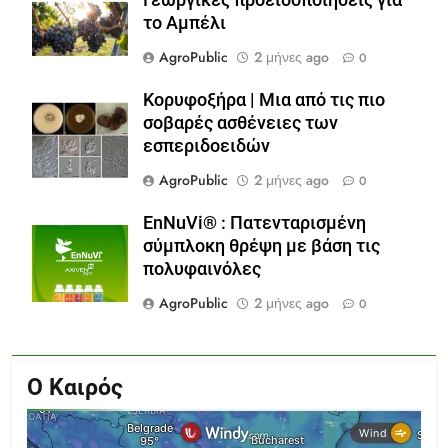
το Αμπέλι
AgroPublic
2 μήνες ago
0
Κορυφοξήρα | Μια από τις πιο
σοβαρές ασθένειες των
εσπεριδοειδών
AgroPublic
2 μήνες ago
0
EnNuVi® : Πατενταρισμένη
σύμπλοκη θρέψη με βάση τις
πολυφαινόλες
AgroPublic
2 μήνες ago
0
Ο Καιρός