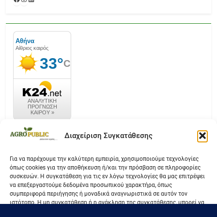
καιρός k24.net
Διαχείριση Συγκατάθεσης
Για να παρέχουμε την καλύτερη εμπειρία, χρησιμοποιούμε τεχνολογίες
όπως cookies για την αποθήκευση ή/και την πρόσβαση σε πληροφορίες
Επικοινωνία
συσκευών. Η συγκατάθεση για τις εν λόγω τεχνολογίες θα μας επιτρέψει
να επεξεργαστούμε δεδομένα προσωπικού χαρακτήρα, όπως
Όροι Χρήσης
συμπεριφορά περιήγησης ή μοναδικά αναγνωριστικά σε αυτόν τον
ιστότοπο. Η μη συγκατάθεση ή η ανάκληση της συγκατάθεσης, μπορεί να
Πολιτική Απορρήτου
επηρεάσει αρνητικά ορισμένες λειτουργίες και δυνατότητες.