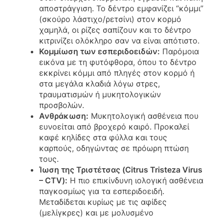
αποστράγγιση. Το δέντρο εμφανίζει “κόμμι”
(σκούρο λάστιχο/ρετσίνι) στον κορμό
χαμηλά, οι ρίζες σαπίζουν και το δέντρο
κιτρινίζει ολόκληρο σαν να είναι απότιστο.
Κομμίωση των εσπεριδοειδών:
Παρόμοια
εικόνα με τη φυτόφθορα, όπου το δέντρο
εκκρίνει κόμμι από πληγές στον κορμό ή
στα μεγάλα κλαδιά λόγω στρες,
τραυματισμών ή μυκητολογικών
προσβολών.
Ανθράκωση:
Μυκητολογική ασθένεια που
ευνοείται από βροχερό καιρό. Προκαλεί
καφέ κηλίδες στα φύλλα και τους
καρπούς, οδηγώντας σε πρόωρη πτώση
τους.
Ίωση της Τριστέτσας (Citrus Tristeza Virus
– CTV):
Η πιο επικίνδυνη ιολογική ασθένεια
παγκοσμίως για τα εσπεριδοειδή.
Μεταδίδεται κυρίως με τις αφίδες
(μελίγκρες) και με μολυσμένο