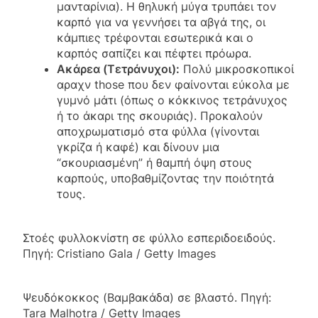
μανταρίνια). Η θηλυκή μύγα τρυπάει τον
καρπό για να γεννήσει τα αβγά της, οι
κάμπιες τρέφονται εσωτερικά και ο
καρπός σαπίζει και πέφτει πρόωρα.
Ακάρεα (Τετράνυχοι):
Πολύ μικροσκοπικοί
αραχν those που δεν φαίνονται εύκολα με
γυμνό μάτι (όπως ο κόκκινος τετράνυχος
ή το άκαρι της σκουριάς). Προκαλούν
αποχρωματισμό στα φύλλα (γίνονται
γκρίζα ή καφέ) και δίνουν μια
“σκουριασμένη” ή θαμπή όψη στους
καρπούς, υποβαθμίζοντας την ποιότητά
τους.
Στοές φυλλοκνίστη σε φύλλο εσπεριδοειδούς.
Πηγή: Cristiano Gala / Getty Images
Ψευδόκοκκος (Βαμβακάδα) σε βλαστό. Πηγή:
Tara Malhotra / Getty Images