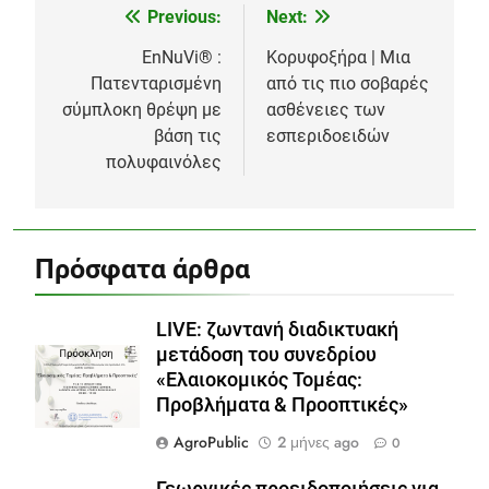
Previous:
Next:
Πλοήγηση
άρθρων
EnNuVi® :
Κορυφοξήρα | Μια
Πατενταρισμένη
από τις πιο σοβαρές
σύμπλοκη θρέψη με
ασθένειες των
βάση τις
εσπεριδοειδών
πολυφαινόλες
Πρόσφατα άρθρα
LIVE: ζωντανή διαδικτυακή
μετάδοση του συνεδρίου
«Ελαιοκομικός Τομέας:
Προβλήματα & Προοπτικές»
AgroPublic
2 μήνες ago
0
Γεωργικές προειδοποιήσεις για