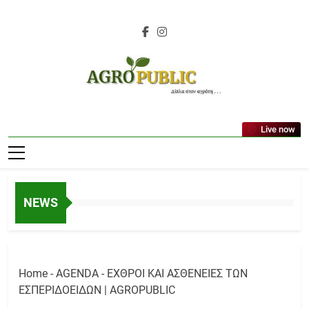
Skip
to
content
AgroPublic |
Live now
Αγροτικά Νέα,
Γεωπονικές
Δημοσιεύσεις,
NEWS
Κτηνοτροφία,
Ελαιοκομία,
Αμπελουργία
Home
-
AGENDA
-
ΕΧΘΡΟΙ ΚΑΙ ΑΣΘΕΝΕΙΕΣ ΤΩΝ
ΕΣΠΕΡΙΔΟΕΙΔΩΝ | AGROPUBLIC