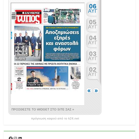
πρόγνωση καιρού από το k24.net
Facebook
Instagram
Linkedin